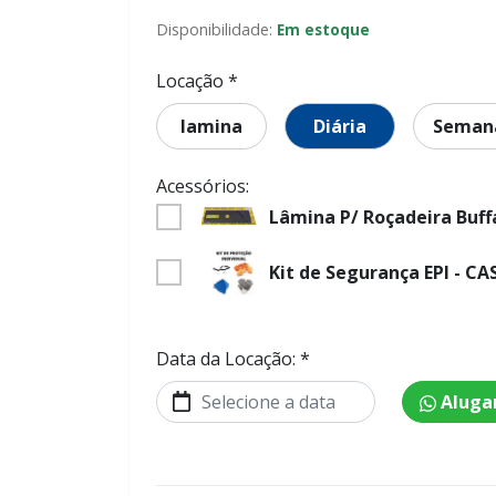
Disponibilidade:
Em estoque
Locação *
lamina
Diária
Seman
Acessórios:
Lâmina P/ Roçadeira Buff
Kit de Segurança EPI - 
Data da Locação: *
Aluga