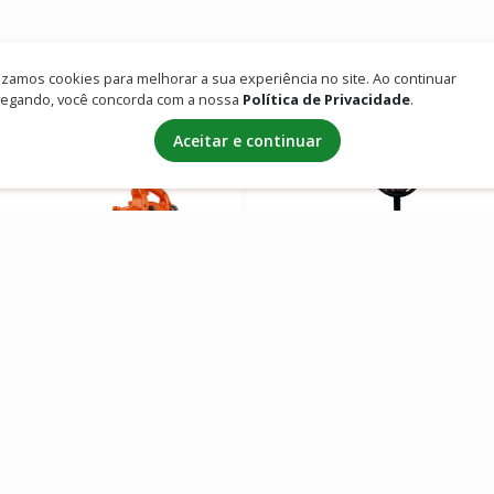
lizamos cookies para melhorar a sua experiência no site. Ao continuar
egando, você concorda com a nossa
Política de Privacidade
.
Aceitar e continuar
ADOR STIHL BG 86 C-E
Perfurador de Solo Buffalo
OLINA
Gasolina
 sob consulta
Preço sob consulta