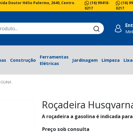
(16) 99418-
(16) 9
ida Doutor Hélio Palermo, 2640, Centro.
0217
0217
Ent
Min
Ferramentas
bas
Construção
Jardinagem
Limpeza
Lixa
Elétricas
OLINA
Roçadeira Husqvarna
A roçadeira a gasolina é indicada par
Preço sob consulta