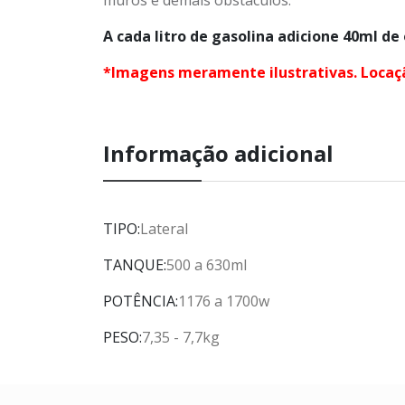
A cada litro de gasolina adicione 40ml de
*Imagens meramente ilustrativas. Locaçã
Informação adicional
TIPO:
Lateral
TANQUE:
500 a 630ml
POTÊNCIA:
1176 a 1700w
PESO:
7,35 - 7,7kg