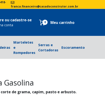
9418-
franca.financeiro@casadoconstrutor.com.br
re ou cadastre-se
Meu carrinho
0
ha conta
Marteletes
Serras e
deiras
e
Escoramento
Cortadoras
Rompedores
 Gasolina
a corte de grama, capim, pasto e arbusto.