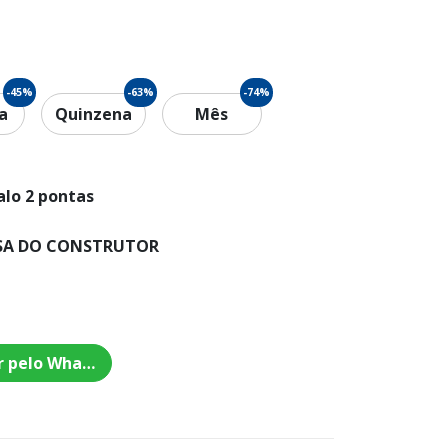
-45%
-63%
-74%
a
Quinzena
Mês
alo 2 pontas
CASA DO CONSTRUTOR
r pelo Whatsapp