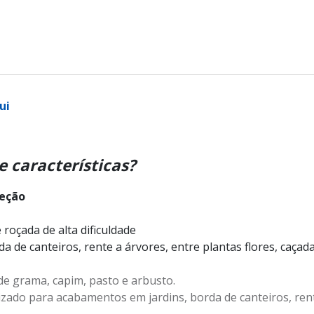
ui
e características?
teção
 roçada de alta dificuldade
de canteiros, rente a árvores, entre plantas flores, caçad
 de grama, capim, pasto e arbusto.
izado para acabamentos em jardins, borda de canteiros, rente